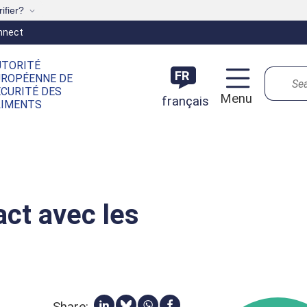
ifier?
nnect
UTORITÉ
Search
FR
UROPÉENNE DE
CURITÉ DES
Menu
français
LIMENTS
ct avec les