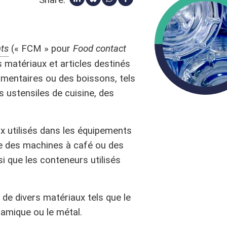
Share:
Partager via Linkedin
Share via Bluesky
Share via Whatsapp
Partager via Facebook
nts
(« FCM » pour
Food contact
 matériaux et articles destinés
imentaires ou des boissons, tels
 ustensiles de cuisine, des
x utilisés dans les équipements
ue des machines à café ou des
i que les conteneurs utilisés
de divers matériaux tels que le
éramique ou le métal.