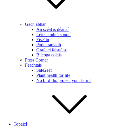
Gach ábhar
An scéal is déanaí
Léirshamhlú sonraí
Físeáin
Podchraoladh
Grafaicí faisnéise
Bileoga eolais
Press Corner
Feachtais
Safe2eat
Plant health for life
No bird flu: protect your farm!
Topaicí