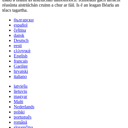
réasúnta aistriúchán cruinn a chur ar fáil. Is é an leagan Béarla an
téacs tagartha.
български
español
čeština
dansk
Deutsch
eesti
ελληνικά
English
français
Gaeilge
hrvatski
italiano
latviešu
lietuvių
magyar
Malti
Nederlands
polski
português
română
slovenčina