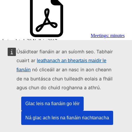
Meetings: minutes
last updated:
20 Nollaig 2017
Úsáidtear fianáin ar an suíomh seo. Tabhair
Avian Influenza Monitoring (Art.31) - EFSA-Q-
2017-00825
cuairt ar
leathanach an bheartais maidir le
nó cliceáil ar an nasc in aon cheann
fianáin
de na buntásca chun tuilleadh eolais a fháil
agus chun do chuid roghanna a athrú.
Glac leis na fianáin go léir
Meetings: minutes
last updated:
19 Márta 2018
Ná glac ach leis na fianáin riachtanacha
Bluetongue