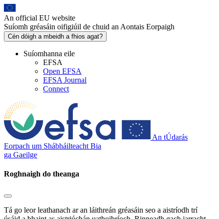
Skip
to
An official EU website
main
Suíomh gréasáin oifigiúil de chuid an Aontais Eorpaigh
content
Cén dóigh a mbeidh a fhios agat?
Suíomhanna eile
EFSA
Open EFSA
EFSA Journal
Connect
An tÚdarás
Eorpach um Shábháilteacht Bia
ga
Gaeilge
Roghnaigh do theanga
Tá go leor leathanach ar an láithreán gréasáin seo a aistríodh trí
úsáid a bhaint as aistriúchán uathoibríoch. Rinneadh gach iarracht