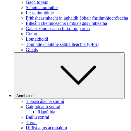
Gach topaic
Sláinte ainmhithe
Leas ainmhithe
Frithsheasmhacht in aghaidh ábhair fhrithmhiocróbacha
Éilleáin cheimiceacha i mbia agus i mbeatha
Galair zónóiseacha bhia-iompartha
Cothú
Lotnaidicídí
Toimhde cháilithe sábháilteachta (QPS)
Gluais
Acmhainní
Tuarascálacha sonraí
Caighdeánú sonraí
Rianú bia
Bailiú sonraí
Treoir
Uirlisí agus acmhainní