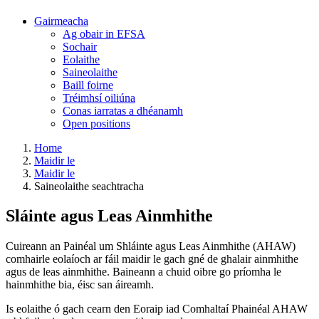
Gairmeacha
Ag obair in EFSA
Sochair
Eolaithe
Saineolaithe
Baill foirne
Tréimhsí oiliúna
Conas iarratas a dhéanamh
Open positions
Home
Maidir le
Maidir le
Saineolaithe seachtracha
Sláinte agus Leas Ainmhithe
Cuireann an Painéal um Shláinte agus Leas Ainmhithe (AHAW)
comhairle eolaíoch ar fáil maidir le gach gné de ghalair ainmhithe
agus de leas ainmhithe. Baineann a chuid oibre go príomha le
hainmhithe bia, éisc san áireamh.
Is eolaithe ó gach cearn den Eoraip iad Comhaltaí Phainéal AHAW