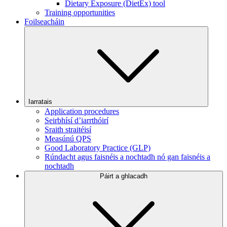
Dietary Exposure (DietEx) tool
Training opportunities
Foilseacháin
Iarratais
Application procedures
Seirbhísí d’iarrthóirí
Sraith straitéisí
Measúnú QPS
Good Laboratory Practice (GLP)
Rúndacht agus faisnéis a nochtadh nó gan faisnéis a
nochtadh
Páirt a ghlacadh