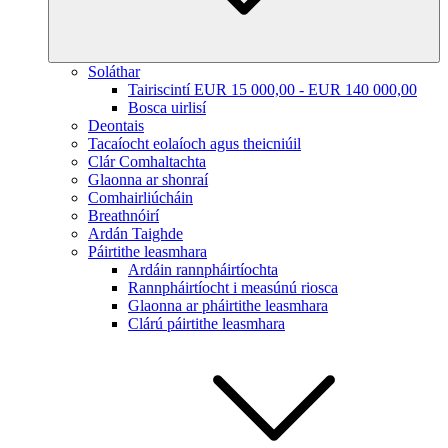
Soláthar
Tairiscintí EUR 15 000,00 - EUR 140 000,00
Bosca uirlisí
Deontais
Tacaíocht eolaíoch agus theicniúil
Clár Comhaltachta
Glaonna ar shonraí
Comhairliúcháin
Breathnóirí
Ardán Taighde
Páirtithe leasmhara
Ardáin rannpháirtíochta
Rannpháirtíocht i measúnú riosca
Glaonna ar pháirtithe leasmhara
Clárú páirtithe leasmhara