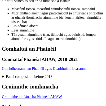
a bhfuil saineolas acu ar na nithe seo a leanas:
Measúnú riosca, measúnú cainníochtúil riosca, samhaltú
Micribhitheolaíocht agus paiteolaíocht (a chuirtear i bhfeidhm
ar ghalair thógálacha ainmhithe bia, lena n-áirítear ainmhithe
uisceacha)
Eipidéimeolaíocht
Leas ainmhithe
Táirgeadh ainmhithe (riar, tithíocht agus bainistiú, iompar
ainmhithe agus stiúdadh agus marú ainmhithe)
Comhaltaí an Phainéil
Comhaltaí Phainéal AHAW, 2018-2021
Comhdhéanamh an Phainéil agus Dearbhuithe Leasanna
.
Panel composition before 2018
Cruinnithe iomlánacha
Cruinnithe iomlánacha Phainéal AHAW