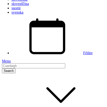
slovenščina
suomi
svenska
Féilire
Menu
Cuardaigh
Main
navigation