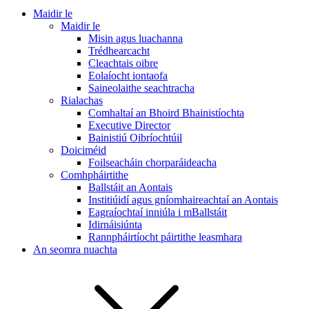
Maidir le
Maidir le
Misin agus luachanna
Trédhearcacht
Cleachtais oibre
Eolaíocht iontaofa
Saineolaithe seachtracha
Rialachas
Comhaltaí an Bhoird Bhainistíochta
Executive Director
Bainistiú Oibríochtúil
Doiciméid
Foilseacháin chorparáideacha
Comhpháirtithe
Ballstáit an Aontais
Institiúidí agus gníomhaireachtaí an Aontais
Eagraíochtaí inniúla i mBallstáit
Idirnáisiúnta
Rannpháirtíocht páirtithe leasmhara
An seomra nuachta