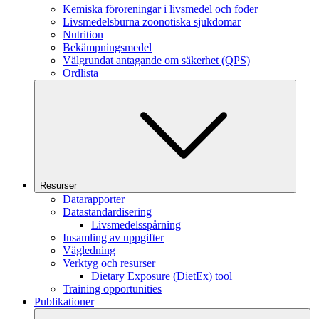
Kemiska föroreningar i livsmedel och foder
Livsmedelsburna zoonotiska sjukdomar
Nutrition
Bekämpningsmedel
Välgrundat antagande om säkerhet (QPS)
Ordlista
Resurser
Datarapporter
Datastandardisering
Livsmedelsspårning
Insamling av uppgifter
Vägledning
Verktyg och resurser
Dietary Exposure (DietEx) tool
Training opportunities
Publikationer