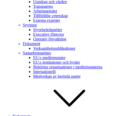
Uppdrag och värden
Transparens
Arbetsmetoder
Tillförlitlig vetenskap
Externa experter
Styrning
Styrelseledamöter
Executive Director
Operativ förvaltning
Dokument
Verksamhetspublikationer
Samarbetspartner
EU:s medlemsstater
EU:s institutioner och byråer
Behöriga organisationer i medlemsstaterna
Internationellt
Medverkan av berörda parter