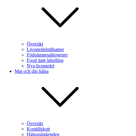
Översikt
Livsmedelstillsatser
Födoämnesallergener
Food date labelling
Nya livsmedel
Mat och din hälsa
Översikt
Kosttillskott
Hälsopåståenden