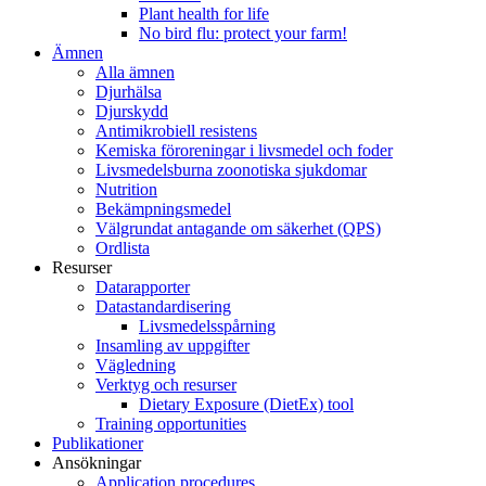
Plant health for life
No bird flu: protect your farm!
Ämnen
Alla ämnen
Djurhälsa
Djurskydd
Antimikrobiell resistens
Kemiska föroreningar i livsmedel och foder
Livsmedelsburna zoonotiska sjukdomar
Nutrition
Bekämpningsmedel
Välgrundat antagande om säkerhet (QPS)
Ordlista
Resurser
Datarapporter
Datastandardisering
Livsmedelsspårning
Insamling av uppgifter
Vägledning
Verktyg och resurser
Dietary Exposure (DietEx) tool
Training opportunities
Publikationer
Ansökningar
Application procedures