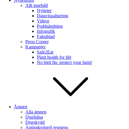
Nyhetsrum
Allt innehåll
Nyheter
Datavisualisering
Videor
Poddsändning
Infografik
Faktablad
Press Corner
Kampanjer
Safe2Eat
Plant health for life
No bird flu: protect your farm!
Ämnen
Alla ämnen
Djurhälsa
Djurskydd
Antimikrobiell resistens