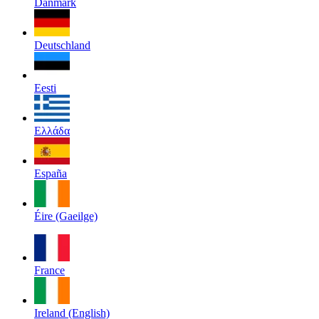
Danmark
Deutschland
Eesti
Ελλάδα
España
Éire (Gaeilge)
France
Ireland (English)