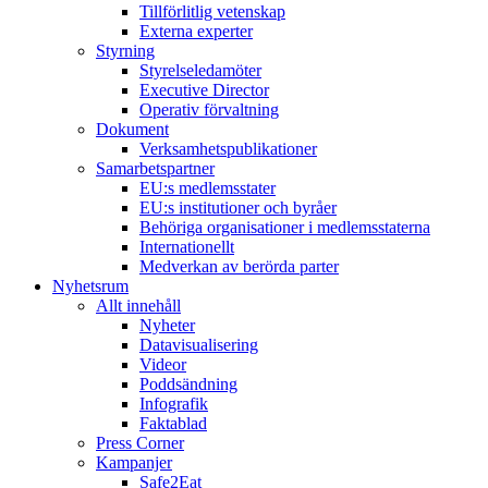
Tillförlitlig vetenskap
Externa experter
Styrning
Styrelseledamöter
Executive Director
Operativ förvaltning
Dokument
Verksamhetspublikationer
Samarbetspartner
EU:s medlemsstater
EU:s institutioner och byråer
Behöriga organisationer i medlemsstaterna
Internationellt
Medverkan av berörda parter
Nyhetsrum
Allt innehåll
Nyheter
Datavisualisering
Videor
Poddsändning
Infografik
Faktablad
Press Corner
Kampanjer
Safe2Eat