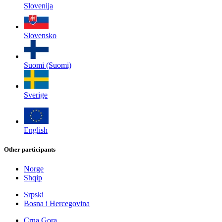
Slovenija
Slovensko
Suomi (Suomi)
Sverige
English
Other participants
Norge
Shqip
Srpski
Bosna i Hercegovina
Crna Gora