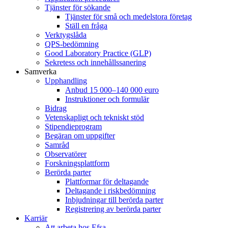
Tjänster för sökande
Tjänster för små och medelstora företag
Ställ en fråga
Verktygslåda
QPS-bedömning
Good Laboratory Practice (GLP)
Sekretess och innehållssanering
Samverka
Upphandling
Anbud 15 000–140 000 euro
Instruktioner och formulär
Bidrag
Vetenskapligt och tekniskt stöd
Stipendieprogram
Begäran om uppgifter
Samråd
Observatörer
Forskningsplattform
Berörda parter
Plattformar för deltagande
Deltagande i riskbedömning
Inbjudningar till berörda parter
Registrering av berörda parter
Karriär
Att arbeta hos Efsa