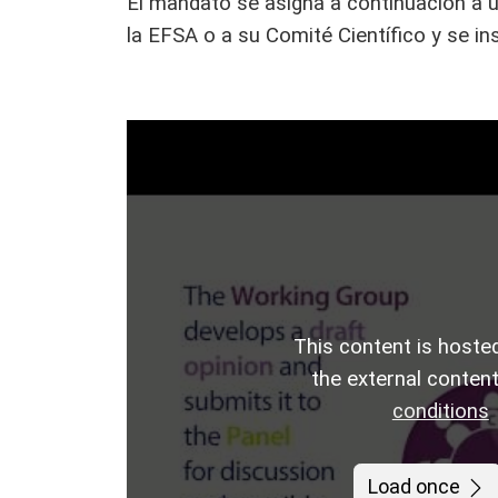
El mandato se asigna a continuación a u
la EFSA o a su Comité Científico y se in
This content is hosted
the external conten
conditions
Load once