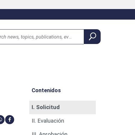
Contenidos
I. Solicitud
II. Evaluación
ir a través de linkedin
re via Bluesky
Share via Whatsapp
Compartir a través de facebook
III. Aprobación