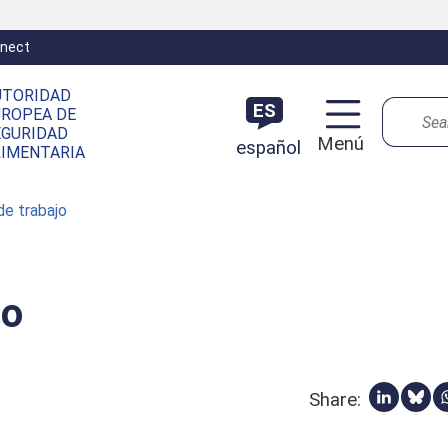
nect
UTORIDAD
Search
ES
UROPEA DE
EGURIDAD
Menú
español
LIMENTARIA
de trabajo
jo
Share:
Compart
Sha