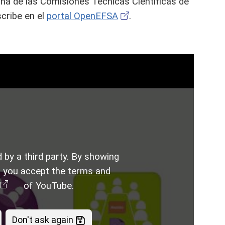
na de las Comisiones Técnicas Científicas de
scribe en el
portal OpenEFSA
.
 by a third party. By showing
t you accept the
terms and
of YouTube.
Don't ask again