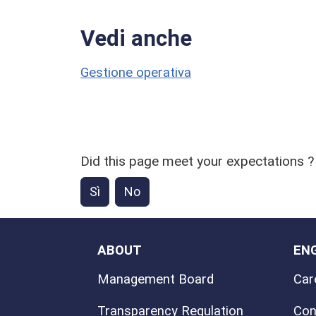
Vedi anche
Gestione operativa
Did this page meet your expectations ?
Sì
No
ABOUT
EN
Management Board
Car
Transparency Regulation
Con