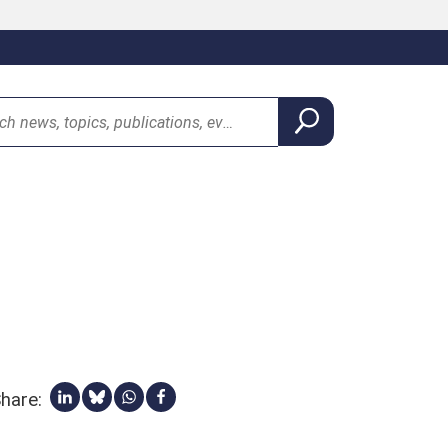
hare:
Condividi su linkedin
Share via Bluesky
Share via Whatsapp
Condividi su facebook