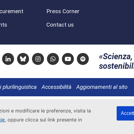
curement
Press Corner
nts
Contact us
Scienza, 
Linkedin
Bluesky
Instagram
Whatsapp
Youtube
Spotify
sostenibil
 plurilinguistica
Accessibilità
Aggiornamenti al sito
zioni e modificare le preferenze, visita la
Accett
, oppure clicca sul link presente in
kie