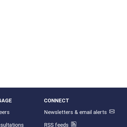
GAGE
CONNECT
eers
Newsletters & email alerts
sultations
RSS feeds