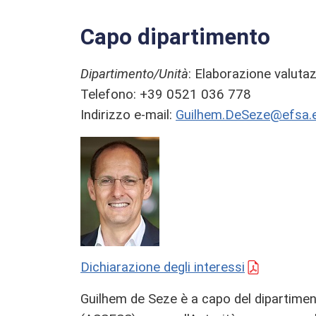
Presunzione qualificata di sicurezza (QPS)
Portatori di interesse
Capo dipartimento
Glossario
Dipartimento/Unità
: Elaborazione valutaz
Telefono: +39 0521 036 778
Indirizzo e-mail:
Guilhem.DeSeze@efsa.
Dichiarazione degli interessi
Guilhem de Seze è a capo del dipartiment