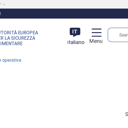
?
t
Search
IT
UTORITÀ EUROPEA
R LA SICUREZZA
Menu
italiano
LIMENTARE
e operativa
S