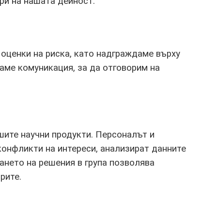
ри на нашата дейност.
ценки на риска, като надграждаме върху
аме комуникация, за да отговорим на
шите научни продукти. Персоналът и
 конфликти на интереси, анализират данните
ането на решения в група позволява
рите.