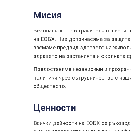
Пестициди
Заинтересовани страни
Мисия
Квалифицирана презумпция за
безопасност (QPS)
Безопасността в хранителната вериг
на ЕОБХ. Ние допринасяме за защита
Речник на термините
вземаме предвид здравето на животн
здравето на растенията и околната с
Предоставяме независими и прозрачн
политики чрез сътрудничество с наши
обществото.
Ценности
Всички дейности на ЕОБХ се ръковод