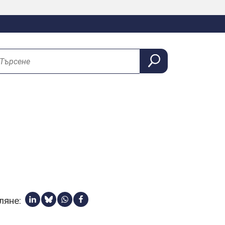
сене
ляне:
Споделяне с linkedin
Share via Bluesky
Share via Whatsapp
Споделяне с facebook