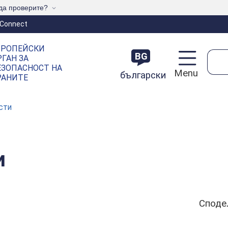
да проверите?
Connect
ВРОПЕЙСКИ
Тър
BG
РГАН ЗА
ЕЗОПАСНОСТ НА
Menu
български
РАНИТЕ
сти
и
Споде