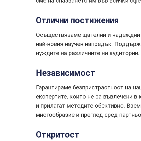
сме на спазването им във всички сфе
Отлични постижения
Осъществяваме щателни и надеждни о
най-новия научен напредък. Поддърж
нуждите на различните ни аудитории.
Независимост
Гарантираме безпристрастност на на
експертите, които не са въвлечени в
и прилагат методите обективно. Взем
многообразие и преглед сред партньо
Откритост