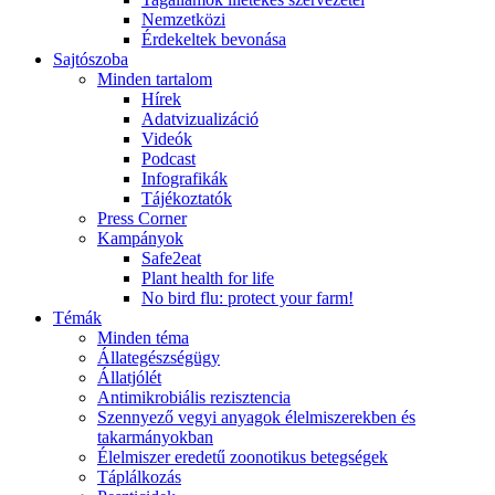
Nemzetközi
Érdekeltek bevonása
Sajtószoba
Minden tartalom
Hírek
Adatvizualizáció
Videók
Podcast
Infografikák
Tájékoztatók
Press Corner
Kampányok
Safe2eat
Plant health for life
No bird flu: protect your farm!
Témák
Minden téma
Állategészségügy
Állatjólét
Antimikrobiális rezisztencia
Szennyező vegyi anyagok élelmiszerekben és
takarmányokban
Élelmiszer eredetű zoonotikus betegségek
Táplálkozás