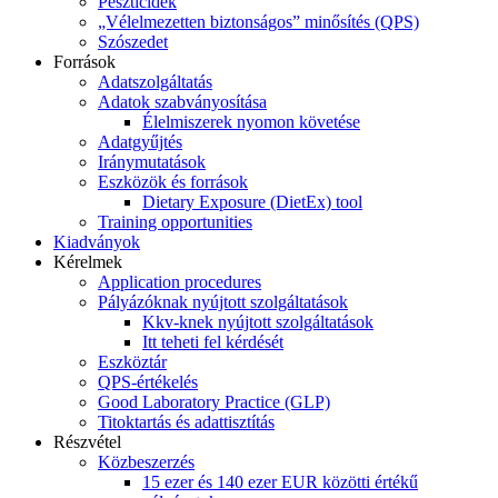
Peszticidek
„Vélelmezetten biztonságos” minősítés (QPS)
Szószedet
Források
Adatszolgáltatás
Adatok szabványosítása
Élelmiszerek nyomon követése
Adatgyűjtés
Iránymutatások
Eszközök és források
Dietary Exposure (DietEx) tool
Training opportunities
Kiadványok
Kérelmek
Application procedures
Pályázóknak nyújtott szolgáltatások
Kkv-knek nyújtott szolgáltatások
Itt teheti fel kérdését
Eszköztár
QPS-értékelés
Good Laboratory Practice (GLP)
Titoktartás és adattisztítás
Részvétel
Közbeszerzés
15 ezer és 140 ezer EUR közötti értékű