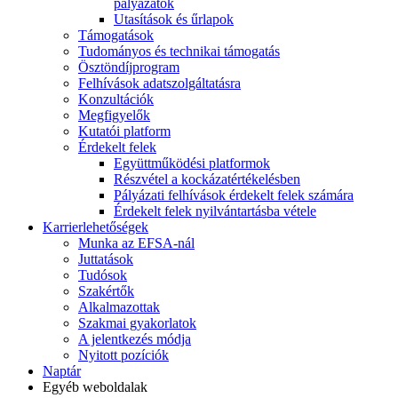
pályázatok
Utasítások és űrlapok
Támogatások
Tudományos és technikai támogatás
Ösztöndíjprogram
Felhívások adatszolgáltatásra
Konzultációk
Megfigyelők
Kutatói platform
Érdekelt felek
Együttműködési platformok
Részvétel a kockázatértékelésben
Pályázati felhívások érdekelt felek számára
Érdekelt felek nyilvántartásba vétele
Karrierlehetőségek
Munka az EFSA-nál
Juttatások
Tudósok
Szakértők
Alkalmazottak
Szakmai gyakorlatok
A jelentkezés módja
Nyitott pozíciók
Naptár
Egyéb weboldalak