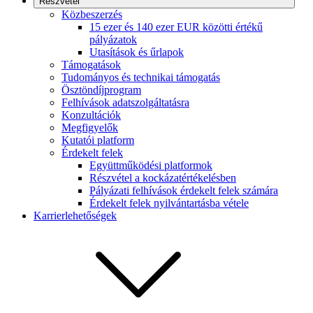
Részvétel
Közbeszerzés
15 ezer és 140 ezer EUR közötti értékű
pályázatok
Utasítások és űrlapok
Támogatások
Tudományos és technikai támogatás
Ösztöndíjprogram
Felhívások adatszolgáltatásra
Konzultációk
Megfigyelők
Kutatói platform
Érdekelt felek
Együttműködési platformok
Részvétel a kockázatértékelésben
Pályázati felhívások érdekelt felek számára
Érdekelt felek nyilvántartásba vétele
Karrierlehetőségek