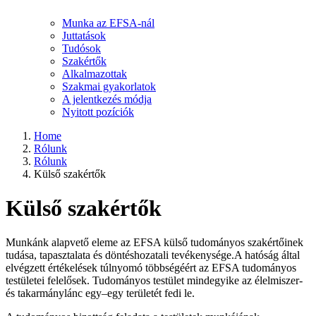
Munka az EFSA-nál
Juttatások
Tudósok
Szakértők
Alkalmazottak
Szakmai gyakorlatok
A jelentkezés módja
Nyitott pozíciók
Home
Rólunk
Rólunk
Külső szakértők
Külső szakértők
Munkánk alapvető eleme az EFSA külső tudományos szakértőinek
tudása, tapasztalata és döntéshozatali tevékenysége.
A hatóság által
elvégzett értékelések túlnyomó többségéért az EFSA tudományos
testületei felelősek. Tudományos testület mindegyike az élelmiszer-
és takarmánylánc egy–egy területét fedi le.