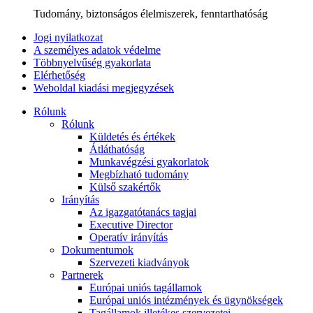
Tudomány, biztonságos élelmiszerek, fenntarthatóság
Jogi nyilatkozat
A személyes adatok védelme
Többnyelvűség gyakorlata
Elérhetőség
Weboldal kiadási megjegyzések
Rólunk
Rólunk
Küldetés és értékek
Átláthatóság
Munkavégzési gyakorlatok
Megbízható tudomány
Külső szakértők
Irányítás
Az igazgatótanács tagjai
Executive Director
Operatív irányítás
Dokumentumok
Szervezeti kiadványok
Partnerek
Európai uniós tagállamok
Európai uniós intézmények és ügynökségek
Tagállamok illetékes szervezetei