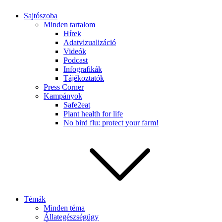
Sajtószoba
Minden tartalom
Hírek
Adatvizualizáció
Videók
Podcast
Infografikák
Tájékoztatók
Press Corner
Kampányok
Safe2eat
Plant health for life
No bird flu: protect your farm!
Témák
Minden téma
Állategészségügy