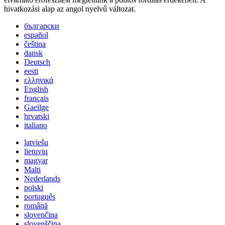
hivatkozási alap az angol nyelvű változat.
български
español
čeština
dansk
Deutsch
eesti
ελληνικά
English
français
Gaeilge
hrvatski
italiano
latviešu
lietuvių
magyar
Malti
Nederlands
polski
português
română
slovenčina
slovenščina