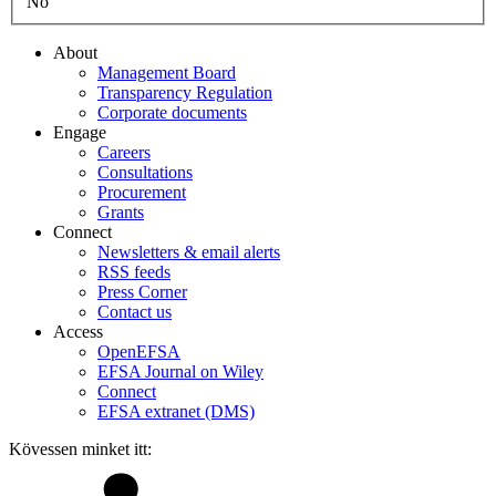
No
About
Management Board
Transparency Regulation
Corporate documents
Engage
Careers
Consultations
Procurement
Grants
Connect
Newsletters & email alerts
RSS feeds
Press Corner
Contact us
Access
OpenEFSA
EFSA Journal on Wiley
Connect
EFSA extranet (DMS)
Kövessen minket itt:
Linkedin
Bluesky