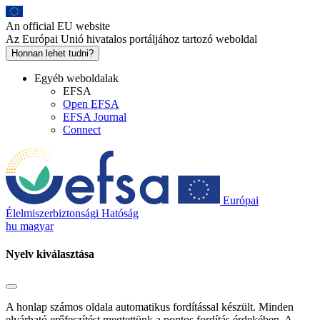
Skip
to
An official EU website
main
Az Európai Unió hivatalos portáljához tartozó weboldal
content
Honnan lehet tudni?
Egyéb weboldalak
EFSA
Open EFSA
EFSA Journal
Connect
Európai
Élelmiszerbiztonsági Hatóság
hu
magyar
Nyelv kiválasztása
A honlap számos oldala automatikus fordítással készült. Minden
elvárható erőfeszítést megtettünk a pontos fordítás érdekében. A