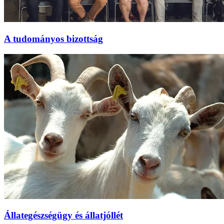
A tudományos bizottság
Állategészségügy és állatjóllét