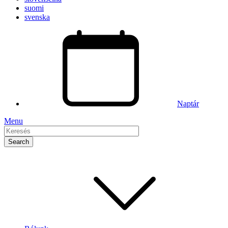
suomi
svenska
Naptár
Menu
Keresés
Main
navigation