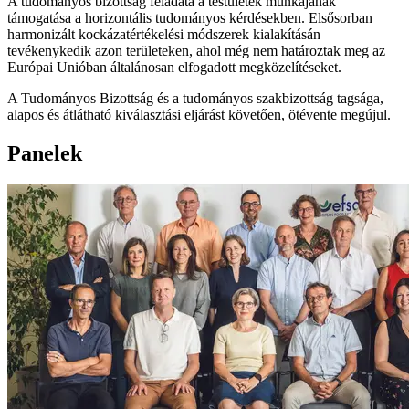
A tudományos bizottság feladata a testületek munkájának
támogatása a horizontális tudományos kérdésekben. Elsősorban
harmonizált kockázatértékelési módszerek kialakításán
tevékenykedik azon területeken, ahol még nem határoztak meg az
Európai Unióban általánosan elfogadott megközelítéseket.
A Tudományos Bizottság és a tudományos szakbizottság tagsága,
alapos és átlátható kiválasztási eljárást követően, ötévente megújul.
Panelek