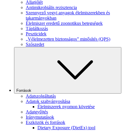
Állatjólét
Antimikrobiális rezisztencia
Szennyező vegyi anyagok élelmiszerekben és
takarmányokban
Élelmiszer eredetű zoonotikus betegségek
Táplálkozás
Peszticidek
„Vélelmezetten biztonságos” minősítés (QPS)
Szószedet
Források
Adatszolgáltatás
Adatok szabványosítása
Élelmiszerek nyomon követése
Adatgyűjtés
Iránymutatások
Eszközök és források
Dietary Exposure (DietEx) tool