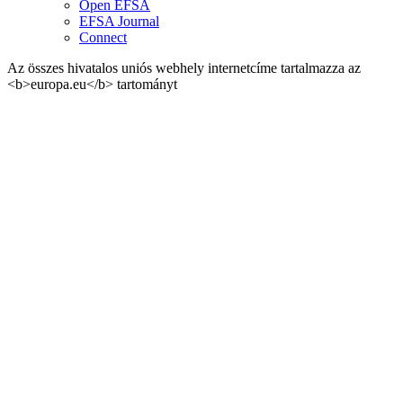
Open EFSA
EFSA Journal
Connect
Az összes hivatalos uniós webhely internetcíme tartalmazza az
<b>europa.eu</b> tartományt