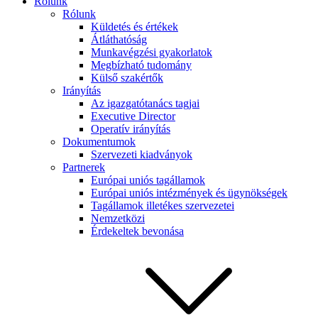
Rólunk
Rólunk
Küldetés és értékek
Átláthatóság
Munkavégzési gyakorlatok
Megbízható tudomány
Külső szakértők
Irányítás
Az igazgatótanács tagjai
Executive Director
Operatív irányítás
Dokumentumok
Szervezeti kiadványok
Partnerek
Európai uniós tagállamok
Európai uniós intézmények és ügynökségek
Tagállamok illetékes szervezetei
Nemzetközi
Érdekeltek bevonása