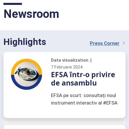
Pesticide
Newsroom
Părți interesate
Prezumție calificată de siguranță (QPS)
Glosar
Highlights
Press Corner
Data visualization
7 Februarie 2024
EFSA într-o privire
de ansamblu
EFSA pe scurt: consultați noul
instrument interactiv al #EFSA