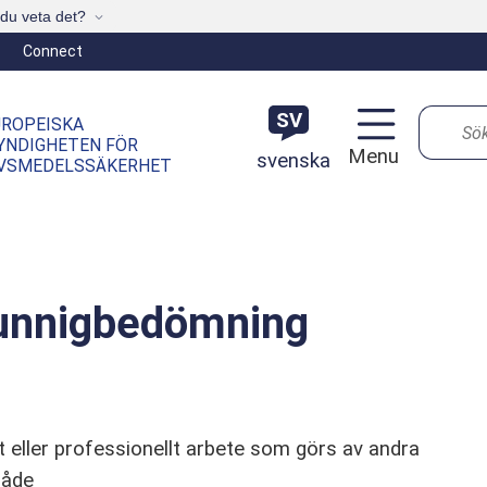
du veta det?
Connect
Sök
SV
UROPEISKA
YNDIGHETEN FÖR
Menu
svenska
IVSMEDELSSÄKERHET
kunnigbedömning
t eller professionellt arbete som görs av andra
råde