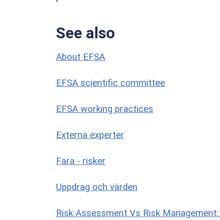
Välgrundat antagande om säkerhet (QPS)
Berörda parter
See also
Ordlista
About EFSA
EFSA scientific committee
EFSA working practices
Externa experter
Fara - risker
Uppdrag och värden
Risk Assessment Vs Risk Management: W