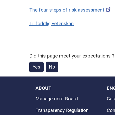
The four steps of risk assessment
Tillförlitlig vetenskap
Did this page meet your expectations ?
Yes
No
ABOUT
EN
Management Board
Car
Transparency Regulation
Con