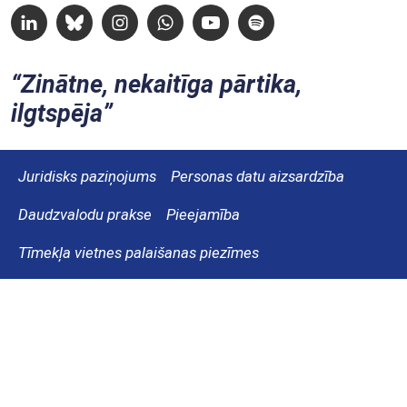
Linkedin
Bluesky
Instagram
Whatsapp
Youtube
Spotify
Zinātne, nekaitīga pārtika,
ilgtspēja
Juridisks paziņojums
Personas datu aizsardzība
Daudzvalodu prakse
Pieejamība
Tīmekļa vietnes palaišanas piezīmes