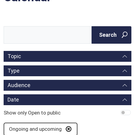
Kvalificēts pieņēmums par drošumu
Ieinteresētās personas
(QPS)
Search
Glosārijs
Topic
Topic
Type
Type
Audience
Audience
Date
Show only Open to public
Show only Open to public
Ongoing and upcoming